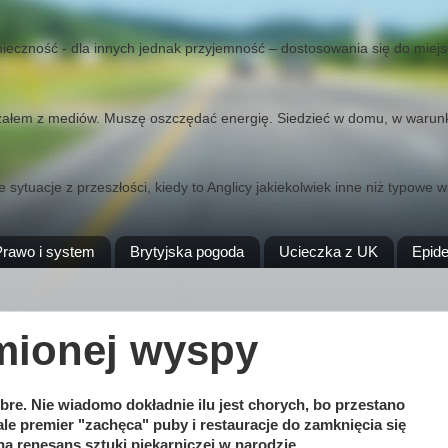
 konieczność - dla innych jednak przyjemność – dostosowania się do miej
yszałem z mediów. Muszę oszczędać energię. Siedzieć w domu, w warunk
 sytuacje z przeszłości, kiedy to Anglicy jakiekolwiek inne niż typowe 
Prawo i system
Brytyjska pogoda
Ucieczka z UK
Epid
mionej wyspy
re. Nie wiadomo dokładnie ilu jest chorych, bo przestano
ale premier "zachęca" puby i restauracje do zamknięcia się
na renesans sztuki piekarniczej w narodzie.