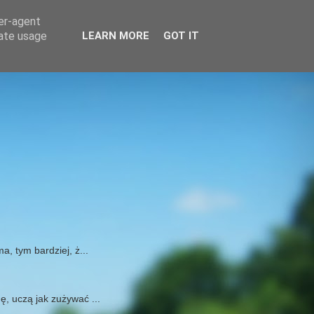
ser-agent
rate usage
LEARN MORE
GOT IT
, tym bardziej, ż...
ę, uczą jak zużywać ...