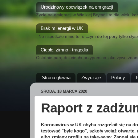
Urodzinowy obowiązek na emigracji
Życie na emigracji w Wielkiej Brytanii to dla wielu
Brak mi energii w UK
No i spotkało mnie to, o czym do tej pory tylko sł
Ciepło, zimno - tragedia
Ostatnie parę dni ciepła przypomina jako żywo znane
Strona główna
Zwyczaje
Polacy
ŚRODA, 18 MARCA 2020
Raport z zadżu
Koronawirus w UK chyba rozgościł się na dob
testować "byle kogo", szkoły wciąż otwarte, 
albo zmiany profilu na take-away. Zanosi się 