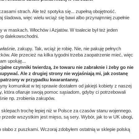
sami strach. Ale też spotyka się... zupełną obojętność.
j śladowa, więc wielu wciąż się bawi albo przynajmniej zupełnie
 w maskach. Włochów i Azjatów. W toalecie był też jeden
typ dalekowschodni.
właśnie, zakupy. Tak, wciąż je robię. Nie, nie pakuję pełnych
ków. Ale przecież na kilka tygodni trzeba zaopatrzenie mieć, więc
tam upoluję...
cjalne czynniki twierdzą, że towaru nie zabraknie i żeby go nie
upywać. Ale z drugiej strony nie wyjaśniają mi, jak zostanę
patrzony w przypadku kwarantanny.
yny komunikat w tej sprawie dostałem od jakiejś kobiety z naszej
cy, która ofiaruje swoją pomoc sąsiadom, gdyby ci potrzebowali
śnie np. zrobienia zakupów.
 sklepach trochę lepiej niż w Polsce za czasów stanu wojennego.
le przede wszystkim jest mięso, są sery. Wybór, jak to w UK ubogi,
o słabo z puszkami. Wczoraj zdobyłem ostatnią w sklepie polską