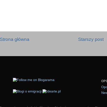
Strona główna
Starszy post
OP
Opo
New