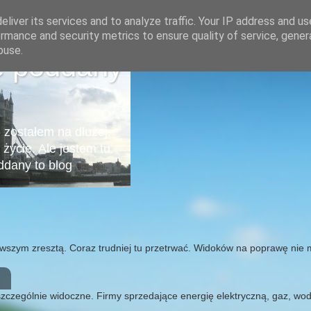
liver its services and to analyze traffic. Your IP address and u
rmance and security metrics to ensure quality of service, gene
buse.
e poddany
- zostałem na dłużej.
życie. Ale jestem tu.
ddany to blog
erwszym zresztą. Coraz trudniej tu przetrwać. Widoków na poprawę nie ma
szczególnie widoczne. Firmy sprzedające energię elektryczną, gaz, wod