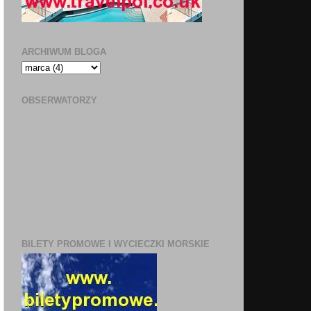
ARCHIWUM BLOGA
OBSERWATORZY
BILETY PROMOWE I WYCIECZKI MORSKIE