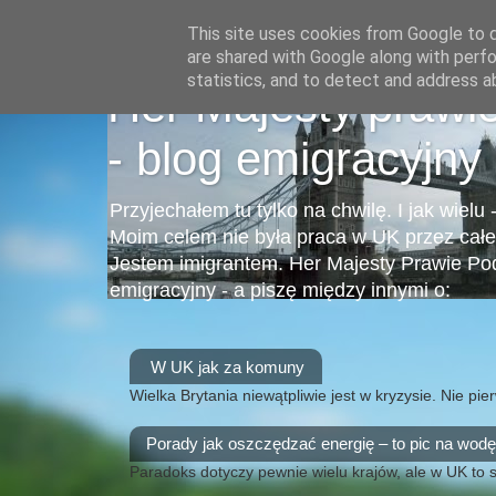
This site uses cookies from Google to de
are shared with Google along with perfo
statistics, and to detect and address a
Her Majesty prawi
- blog emigracyjny
Przyjechałem tu tylko na chwilę. I jak wielu 
Moim celem nie była praca w UK przez całe 
Jestem imigrantem. Her Majesty Prawie Po
emigracyjny - a piszę między innymi o:
W UK jak za komuny
Wielka Brytania niewątpliwie jest w kryzysie. Nie pi
Porady jak oszczędzać energię – to pic na wodę
Paradoks dotyczy pewnie wielu krajów, ale w UK to 