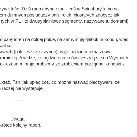
ywistość. Dziś rano chyba rzucili coś w Sainsbury's, bo na
łem dumnych posiadaczy paru rolek, niosących zdobycz jak
tych w PL - to dwusypialniowe segmenty, nazywane tu domami).
o parę toreb na dolnej półce, na samym jej głębokim końcu, więc
karbu.
swoich (o ile jeszcze czynne), więc będzie można znów
karniczej. A widzę, że będzie ona znów cieszyłą się na Wyspach
, jak czasami mają problemy ze zrobieniem porządnej kanapki z
truktaż. Tzn. jak upiec coś, co można nazwać pieczywem, ze
h raczej nie występuje.
-----
Uwaga!
rótce kolejny raport.