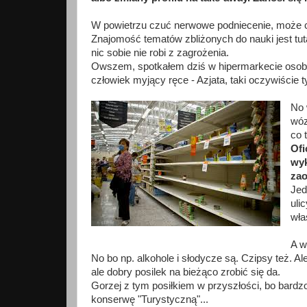
W powietrzu czuć nerwowe podniecenie, może cza
Znajomość tematów zbliżonych do nauki jest tuta
nic sobie nie robi z zagrożenia.
Owszem, spotkałem dziś w hipermarkecie osoby
człowiek myjący ręce - Azjata, taki oczywiście 
No 
wóz
co 
Ofi
wyk
zao
Jed
uli
wła
A w
No bo np. alkohole i słodycze są. Czipsy też. A
ale dobry posilek na bieżąco zrobić się da.
Gorzej z tym posiłkiem w przyszłości, bo bardz
konserwę "Turystyczną"...