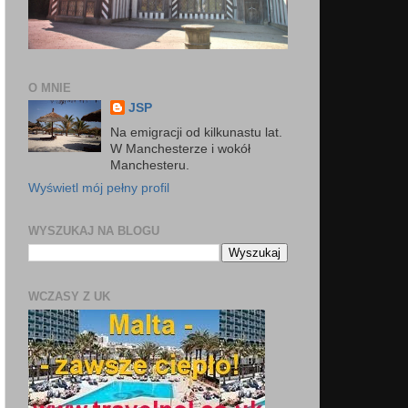
O MNIE
JSP
Na emigracji od kilkunastu lat.
W Manchesterze i wokół
Manchesteru.
Wyświetl mój pełny profil
WYSZUKAJ NA BLOGU
WCZASY Z UK