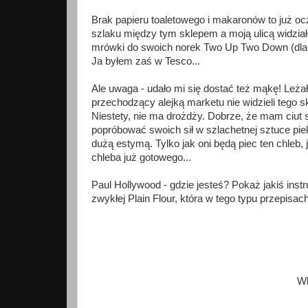
Brak papieru toaletowego i makaronów to już ocz
szlaku między tym sklepem a moją ulicą widzia
mrówki do swoich norek Two Up Two Down (dla 
Ja byłem zaś w Tesco...
Ale uwaga - udało mi się dostać też mąkę! Leżał
przechodzący alejką marketu nie widzieli tego s
Niestety, nie ma drożdży. Dobrze, że mam ciut 
popróbować swoich sił w szlachetnej sztuce pie
dużą estymą. Tylko jak oni będą piec ten chleb
chleba już gotowego...
Paul Hollywood - gdzie jesteś? Pokaż jakiś ins
zwykłej Plain Flour, która w tego typu przepisac
Wk