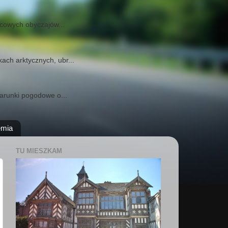
scowych obyczajów...
ach arktycznych, ubr...
warunki pogodowe o...
emia
TU MIESZKAM