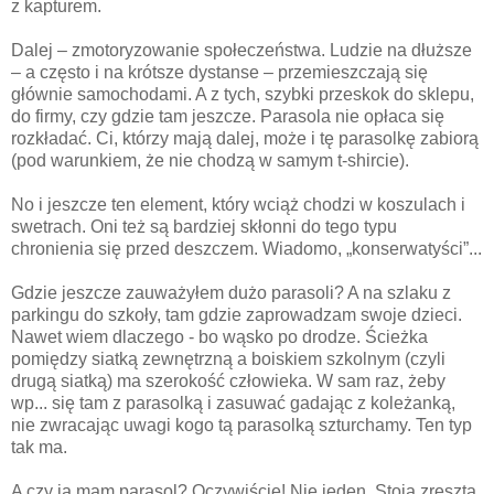
z kapturem.
Dalej – zmotoryzowanie społeczeństwa. Ludzie na dłuższe
– a często i na krótsze dystanse – przemieszczają się
głównie samochodami. A z tych, szybki przeskok do sklepu,
do firmy, czy gdzie tam jeszcze. Parasola nie opłaca się
rozkładać. Ci, którzy mają dalej, może i tę parasolkę zabiorą
(pod warunkiem, że nie chodzą w samym t-shircie).
No i jeszcze ten element, który wciąż chodzi w koszulach i
swetrach. Oni też są bardziej skłonni do tego typu
chronienia się przed deszczem. Wiadomo, „konserwatyści”...
Gdzie jeszcze zauważyłem dużo parasoli? A na szlaku z
parkingu do szkoły, tam gdzie zaprowadzam swoje dzieci.
Nawet wiem dlaczego - bo wąsko po drodze. Ścieżka
pomiędzy siatką zewnętrzną a boiskiem szkolnym (czyli
drugą siatką) ma szerokość człowieka. W sam raz, żeby
wp... się tam z parasolką i zasuwać gadając z koleżanką,
nie zwracając uwagi kogo tą parasolką szturchamy. Ten typ
tak ma.
A czy ja mam parasol? Oczywiście! Nie jeden. Stoją zresztą