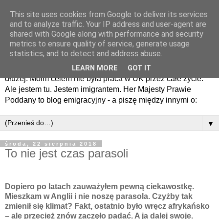
This site uses cookies from Google to deliver its services
Her Majesty prawie
and to analyze traffic. Your IP address and user-agent are
shared with Google along with performance and security
poddany - blog emigracyjny
metrics to ensure quality of service, generate usage
statistics, and to detect and address abuse.
Przyjechałem tu tylko na chwilę. I jak wielu - zostałem na
LEARN MORE
GOT IT
dłużej. Moim celem nie była praca w UK przez całe życie.
Ale jestem tu. Jestem imigrantem. Her Majesty Prawie
Poddany to blog emigracyjny - a piszę między innymi o:
▼
środa, 22 sierpnia 2018
To nie jest czas parasoli
Dopiero po latach zauważyłem pewną ciekawostkę.
Mieszkam w Anglii i nie noszę parasola. Czyżby tak
zmienił się klimat? Fakt, ostatnio było wręcz afrykańsko
– ale przecież znów zaczęło padać. A ja dalej swoje.