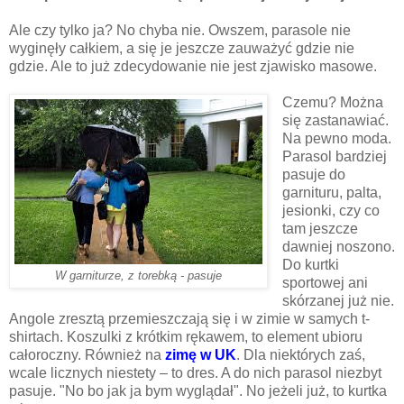
Ale czy tylko ja? No chyba nie. Owszem, parasole nie
wyginęły całkiem, a się je jeszcze zauważyć gdzie nie
gdzie. Ale to już zdecydowanie nie jest zjawisko masowe.
Czemu? Można
się zastanawiać.
Na pewno moda.
Parasol bardziej
pasuje do
garnituru, palta,
jesionki, czy co
tam jeszcze
dawniej noszono.
Do kurtki
W garniturze, z torebką - pasuje
sportowej ani
skórzanej już nie.
Angole zresztą przemieszczają się i w zimie w samych t-
shirtach. Koszulki z krótkim rękawem, to element ubioru
całoroczny. Również na
zimę w UK
. Dla niektórych zaś,
wcale licznych niestety – to dres. A do nich parasol niezbyt
pasuje. "No bo jak ja bym wyglądał". No jeżeli już, to kurtka