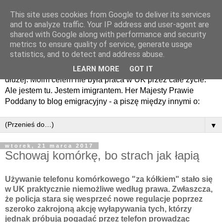
This site uses cookies from Google to deliver its services
Her Majesty prawie
and to analyze traffic. Your IP address and user-agent are
shared with Google along with performance and security
poddany - blog emigracyjny
metrics to ensure quality of service, generate usage
statistics, and to detect and address abuse.
Przyjechałem tu tylko na chwilę. I jak wielu - zostałem na
LEARN MORE
GOT IT
dłużej. Moim celem nie była praca w UK przez całe życie.
Ale jestem tu. Jestem imigrantem. Her Majesty Prawie
Poddany to blog emigracyjny - a piszę między innymi o:
▼
wtorek, 21 marca 2017
Schowaj komórkę, bo strach jak łapią
Używanie telefonu komórkowego "za kółkiem" stało się
w UK praktycznie niemożliwe według prawa. Zwłaszcza,
że policja stara się wesprzeć nowe regulacje poprzez
szeroko zakrojoną akcję wyłapywania tych, którzy
jednak próbują pogadać przez telefon prowadząc