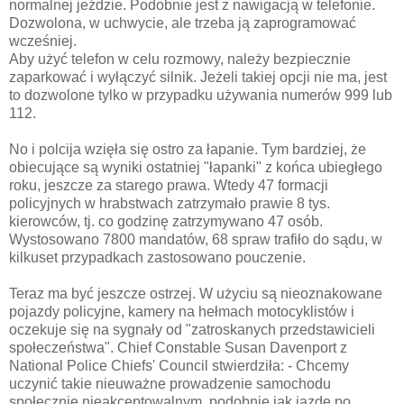
normalnej jeździe. Podobnie jest z nawigacją w telefonie.
Dozwolona, w uchwycie, ale trzeba ją zaprogramować
wcześniej.
Aby użyć telefon w celu rozmowy, należy bezpiecznie
zaparkować i wyłączyć silnik. Jeżeli takiej opcji nie ma, jest
to dozwolone tylko w przypadku używania numerów 999 lub
112.
No i polcija wzięła się ostro za łapanie. Tym bardziej, że
obiecujące są wyniki ostatniej "łapanki" z końca ubiegłego
roku, jeszcze za starego prawa. Wtedy 47 formacji
policyjnych w hrabstwach zatrzymało prawie 8 tys.
kierowców, tj. co godzinę zatrzymywano 47 osób.
Wystosowano 7800 mandatów, 68 spraw trafiło do sądu, w
kilkuset przypadkach zastosowano pouczenie.
Teraz ma być jeszcze ostrzej. W użyciu są nieoznakowane
pojazdy policyjne, kamery na hełmach motocyklistów i
oczekuje się na sygnały od "zatroskanych przedstawicieli
społeczeństwa". Chief Constable Susan Davenport z
National Police Chiefs' Council stwierdziła: - Chcemy
uczynić takie nieuważne prowadzenie samochodu
społecznie nieakceptowalnym, podobnie jak jazdę po