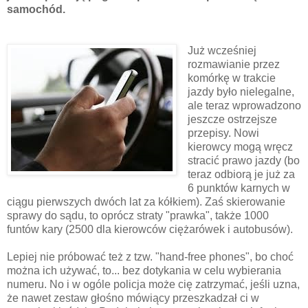
samochód.
Już wcześniej
rozmawianie przez
komórkę w trakcie
jazdy było nielegalne,
ale teraz wprowadzono
jeszcze ostrzejsze
przepisy. Nowi
kierowcy mogą wręcz
stracić prawo jazdy (bo
teraz odbiorą je już za
6 punktów karnych w
ciągu pierwszych dwóch lat za kółkiem). Zaś skierowanie
sprawy do sądu, to oprócz straty "prawka", także 1000
funtów kary (2500 dla kierowców ciężarówek i autobusów).
Lepiej nie próbować też z tzw. "hand-free phones", bo choć
można ich używać, to... bez dotykania w celu wybierania
numeru. No i w ogóle policja może cię zatrzymać, jeśli uzna,
że nawet zestaw głośno mówiący przeszkadzał ci w