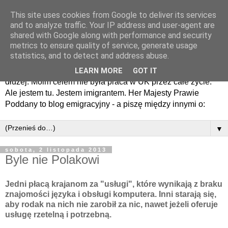
This site uses cookies from Google to deliver its services
Her Majesty prawie
and to analyze traffic. Your IP address and user-agent are
shared with Google along with performance and security
poddany - blog emigracyjny
metrics to ensure quality of service, generate usage
statistics, and to detect and address abuse.
Przyjechałem tu tylko na chwilę. I jak wielu - zostałem na
LEARN MORE
GOT IT
dłużej. Moim celem nie była praca w UK przez całe życie.
Ale jestem tu. Jestem imigrantem. Her Majesty Prawie
Poddany to blog emigracyjny - a piszę między innymi o:
▼
sobota, 2 listopada 2013
Byle nie Polakowi
Jedni płacą krajanom za "usługi", które wynikają z braku
znajomości języka i obsługi komputera. Inni starają się,
aby rodak na nich nie zarobił za nic, nawet jeżeli oferuje
usługę rzetelną i potrzebną.