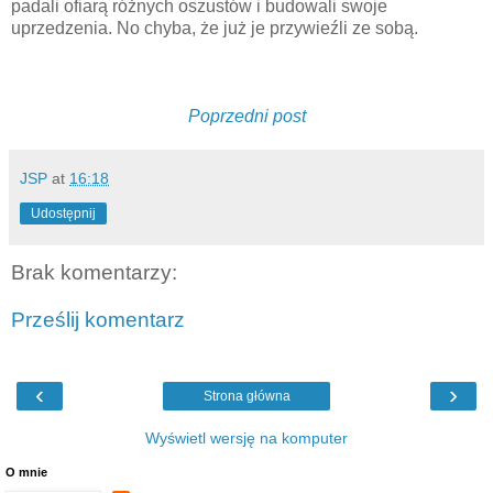
padali ofiarą różnych oszustów i budowali swoje
uprzedzenia. No chyba, że już je przywieźli ze sobą.
Poprzedni post
JSP
at
16:18
Udostępnij
Brak komentarzy:
Prześlij komentarz
‹
›
Strona główna
Wyświetl wersję na komputer
O mnie