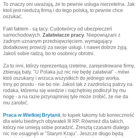
To znaczy oni uważają, że to pewnie usługa nierzetelna. Jak
ktoś jest niedużą firmą i do tego polską, to pewnie chce
oszukać.
Fakt faktem - są tacy. Cudotwórcy od ubezpieczeń
samochodowych.
Załatwiacze pracy
. Niepowiązani z
żadnym uznanym przedsięwzięciem, wymagający
dodatkowej prowizji za swoje usługi. I nawet dobrze żyją.
Jakoś sobie radzą, bo to osobnicy obrotni.
Za to inni, którzy reprezentują rzetelne, zarejestrowane firmy,
zbierają baty. "U Polaka już nic nie będę załatwiał" - mówi
ktoś oszukany i wrzuca wszystkich do jednego worka.
Inny po prostu - nie bo nie. Jakoś tak z zazdrością patrzy na
rodaka, któremu się wiedzie i najchętniej podłożył by mu
nogę - a na razie przynajmniej tyle może zrobić, że nie da
mu zarobić.
Praca w Wielkiej Brytanii
, to kąsek łakomy lub konieczność
dla wielu biednych obywateli III RP. Również dla takich,
którzy nie umieją sobie poradzić. Zresztą czasami dlatego
nic nie osiągnęli w "Starym Kraju". Jeszcze długo będą